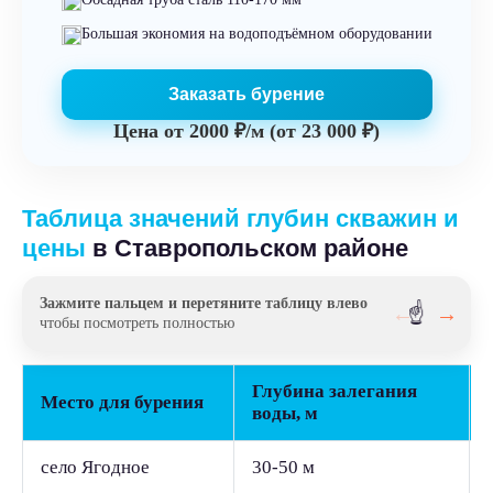
Большая экономия на водоподъёмном оборудовании
Заказать бурение
Цена от
2000 ₽/м (от 23 000 ₽)
Таблица значений глубин скважин и
цены
в Ставропольском районе
Зажмите пальцем и перетяните таблицу влево
←
☝️
→
чтобы посмотреть полностью
Глубина залегания
Место для бурения
воды, м
село Ягодное
30-50 м