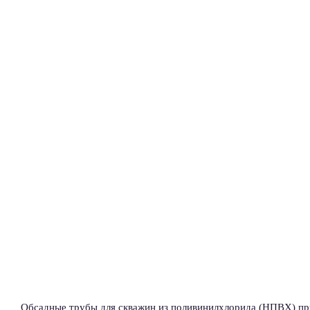
Обсадные трубы для скважин из поливинилхлорида (НПВХ) пр