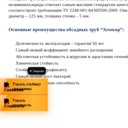
поливинилхлорида отвечает самым высоким стандартам качес
соответствуют требованиям ТУ 2248-001-84300500-2009. Они 
диаметр – 125 мм, толщина стенки – 5 мм.
Основные преимущества обсадных труб “Хемкор”:
Долговечность эксплуатации – гарантия 50 лет
Самый низкий коэффициент линейного расширения
Абсолютная устойчивость к коррозии и зарастанию сечени
Химическая стойкость
Стойкость к ультрафиолету
✕ Закрыть
✕ Закрыть
Самый низкий рост бактерий
Высокая пропускная способность
Узнать глубину
скважины
×
Узнать
стоимость