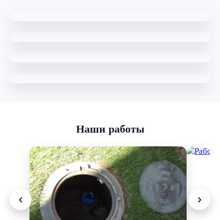
до 70 метров
КВ-20
до 120 метров
УРБ 2А2
до 180 метров
Доставка воды
уже включена в стоимость
Наши
работы
‹
›