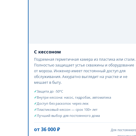
его делают при любой погоде. Лучшее время для з
С кессоном
Подземная герметичная камера из пластика или стали.
Полностью защищает устье скважины и оборудование
от мороза. Инженер имеет постоянный доступ для
обслуживания. Аккуратно выглядит на участке и не
мешает в быту.
Защита до -50°C
Внутри кессона: насос, гидробак, автоматика
Доступ без раскопок через люк
Пластиковый кессон — срок 100+ лет
Лучший выбор для постоянного дома
от 36 000 ₽
Для постоянног
проживани