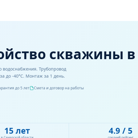
ойство скважины в
ту
о водоснабжения. Трубопровод
а до -40°C. Монтаж за 1 день.
17%
арантия до 5 лет
Смета и договор на работы
ода
15 лет
4.9 / 5
в Самарской области
средний рейтинг
удущем