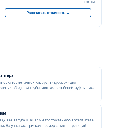
скважин
Рассчитать стоимость →
даптера
становка герметичной камеры, гидроизоляция
ерление обсадной трубы, монтаж резьбовой муфты ниже
ием
ладываем трубу ПНД 32 мм толстостенную в утеплителе
на. На участках с риском промерзания — греющий