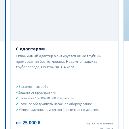
имнего обустройства — теплая погода до -10*С, желательно бе
С адаптером
Скважинный адаптер монтируется ниже глубины
промерзания без котлована. Надёжная защита
трубопровода, монтаж за 3–4 часа.
Без земляных работ
Защита от промерзания
Экономия 15 000–20 000 ₽ vs кессон
Сложнее обслуживать насосное оборудование
Менее надежно, чем кессон (протечки), но дешевле
от 25 000 ₽
о
Бюджетное зимнее
я