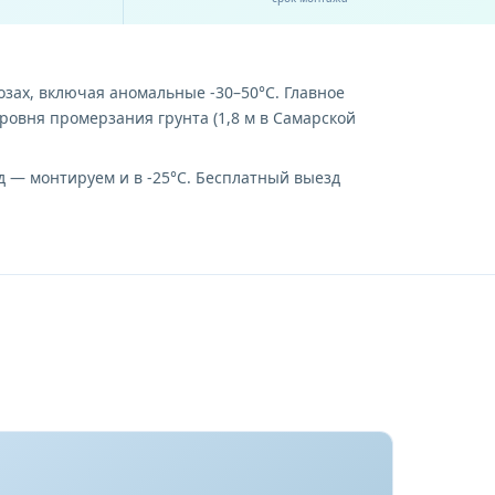
зах, включая аномальные -30–50°C. Главное
ровня промерзания грунта (1,8 м в Самарской
д — монтируем и в -25°C. Бесплатный выезд
. Такая система замерзает при первом серьёзном
ем, устье скважины закрыто кессоном или
трубы, копаем траншею на нужную глубину,
аботу.
до дна. Монтаж адаптера не требует котлована —