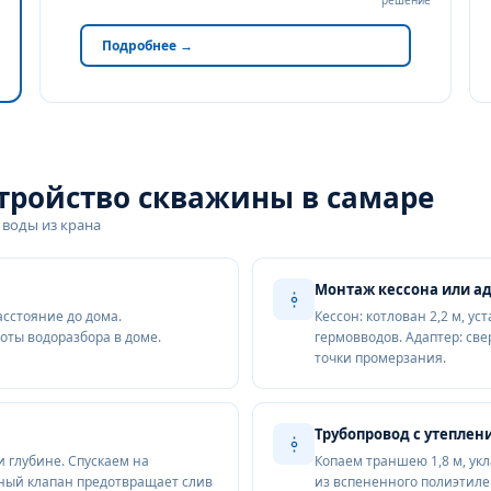
решение
Подробнее →
стройство скважины в самаре
 воды из крана
Монтаж кессона или а
асстояние до дома.
Кессон: котлован 2,2 м, у
оты водоразбора в доме.
гермовводов. Адаптер: св
точки промерзания.
Трубопровод с утеплен
и глубине. Спускаем на
Копаем траншею 1,8 м, ук
ный клапан предотвращает слив
из вспененного полиэтиле