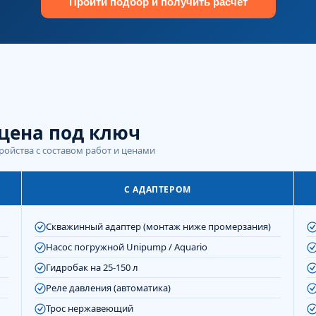
Пройти подбор и получить расчёт
цена под ключ
ойства с составом работ и ценами
С АДАПТЕРОМ
Скважинный адаптер (монтаж ниже промерзания)
Насос погружной Unipump / Aquario
Гидробак на 25-150 л
Реле давления (автоматика)
Трос нержавеющий