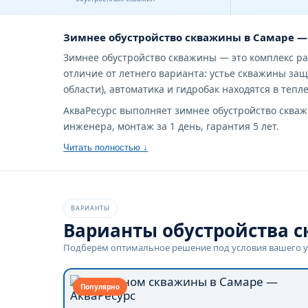
Зимнее обустройство скважины в Самаре —
Далее →
Зимнее обустройство скважины — это комплекс ра
отличие от летнего варианта: устье скважины за
области), автоматика и гидробак находятся в тепле
АкваРесурс выполняет зимнее обустройство скважи
инженера, монтаж за 1 день, гарантия 5 лет.
Читать полностью ↓
Чем зимнее обустройство отличается от лет
Летнее обустройство — трубы лежат в земле на гл
морозе. Зимнее обустройство предполагает три об
адаптером ниже промерзания, автоматика и гидр
ВАРИАНТЫ
Варианты обустройства 
Можно ли сделать зимнее обустройство из 
Да. Если у вас уже есть летнее водоснабжение, 
Подберём оптимальное решение под условия вашего у
укладываем утеплённый трубопровод и устанавлива
Когда можно монтировать
Популярно
В любое время года, включая зиму. При установке