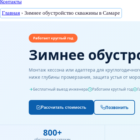
Контакты
Главная
›
Зимнее обустройство скважины в Самаре
Работает круглый год
🎯 Подбор обустройства
Зимнее обустр
Рассчитайте стоимость за 1 мину
6 вопросов → персональный расчёт стоимости
Монтаж кессона или адаптера для круглогодичног
ниже глубины промерзания, защита устья от мороз
Шаг 1 из 6
Бесплатный выезд инженера
Работаем круглый год
Г
Как планируете использовать водоснабжение?
Позвонить
Рассчитать стоимость
Постоянное проживание
Дача / сезонно
🏠
🌿
Круглый год, каждый день
Только тёплое время г
800+
Только полив
Строящийся дом
💧
🏗️
обустроенных скважин
Огород, газон, хозяйство
Планирую заехать в б