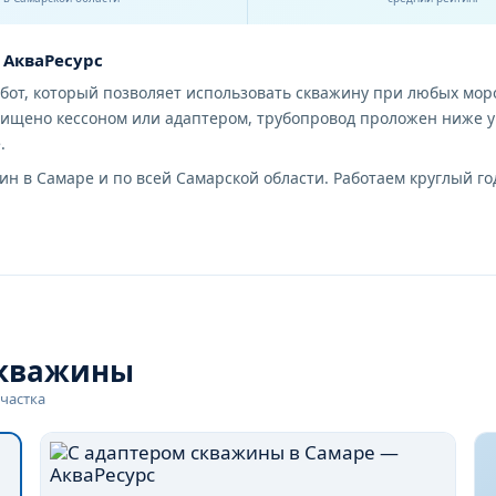
 АкваРесурс
бот, который позволяет использовать скважину при любых моро
щищено кессоном или адаптером, трубопровод проложен ниже у
.
н в Самаре и по всей Самарской области. Работаем круглый го
него
убине 30–50 см или вообще по поверхности, трубы не утеплены
язательных условия: трубопровод на глубине 1,8 м с утеплител
обак защищены от мороза.
скважины
летнего
мы переводим его в зимний режим: демонтируем поверхностные 
частка
ем адаптер или кессон. Стоимость перевода — от 22 000 ₽ за р
 кессона в мороз котлован прогревается, грунт не промерзает 