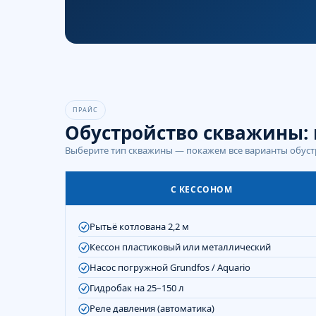
ПРАЙС
Обустройство скважины: 
Выберите тип скважины — покажем все варианты обустр
С КЕССОНОМ
Рытьё котлована 2,2 м
Кессон пластиковый или металлический
Насос погружной Grundfos / Aquario
Гидробак на 25–150 л
Реле давления (автоматика)