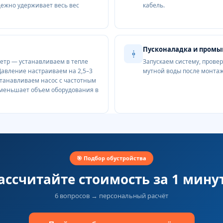
ежно удерживает весь вес
кабель.
Пусконаладка и промы
етр — устанавливаем в тепле
Запускаем систему, прове
Давление настраиваем на 2,5–3
мутной воды после монтажа
танавливаем насос с частотным
 уменьшает объем оборудования в
🎯 Подбор обустройства
ассчитайте стоимость за 1 мину
6 вопросов → персональный расчёт