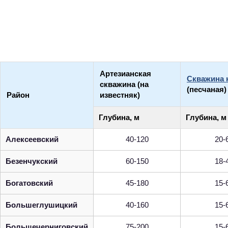
Артезианская
Скважина 
скважина (на
(песчаная)
Район
известняк)
Глубина, м
Глубина, м
Алексеевский
40-120
20-
Безенчукский
60-150
18-
Богатовский
45-180
15-
Большеглушицкий
40-160
15-
Большечерниговский
75-200
15-