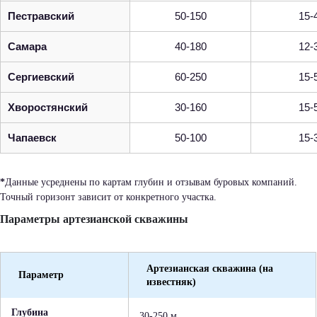
Пестравский
50-150
15-
Самара
40-180
12-
Сергиевский
60-250
15-
Хворостянский
30-160
15-
Чапаевск
50-100
15-
*
Данные усреднены по картам глубин и отзывам буровых компаний.
Точный горизонт зависит от конкретного участка.
Параметры артезианской скважины
Артезианская скважина (на
Параметр
известняк)
Глубина
30-250 м