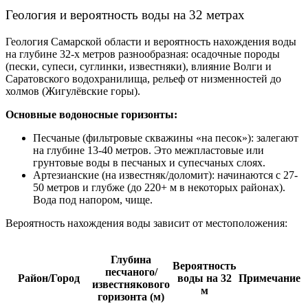
Геология и вероятность воды на 32 метрах
Геология Самарской области и вероятность нахождения воды
на глубине 32-х метров разнообразная: осадочные породы
(пески, супеси, суглинки, известняки), влияние Волги и
Саратовского водохранилища, рельеф от низменностей до
холмов (Жигулёвские горы).
Основные водоносные горизонты:
Песчаные (фильтровые скважины «на песок»): залегают
на глубине 13-40 метров. Это межпластовые или
грунтовые воды в песчаных и супесчаных слоях.
Артезианские (на известняк/доломит): начинаются с 27-
50 метров и глубже (до 220+ м в некоторых районах).
Вода под напором, чище.
Вероятность нахождения воды зависит от местоположения:
Глубина
Вероятность
песчаного/
Район/Город
воды на 32
Примечание
известнякового
м
горизонта (м)