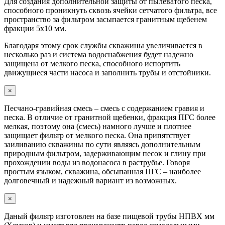
Для создания дополнительной защиты от пылеватого песка,
способного проникнуть сквозь ячейки cетчатого фильтра, все
пространство за фильтром засыпается
гранитным щебенем
фракции
5х10 мм.
Благодаря этому срок службы скважины увеличивается в
несколько раз и система водоснабжения будет надежно
защищена от мелкого песка, способного испортить
движущиеся части насоса и заполнить трубы и отстойники.
×
Песчано-гравийная смесь – смесь с содержанием гравия и
песка. В отличие от гранитной щебенки, фракция ПГС более
мелкая, поэтому она (смесь) намного лучше и плотнее
защищает фильтр от мелкого песка. Она припятствует
заиливанию скважины по сути являясь дополнительным
природным фильтром, задерживающим песок и глину при
прохождении воды из водонасоса в раструбье. Говоря
простым языком, скважина, обсыпанная ПГС – наиболее
долговечный и надежный вариант из возможных.
×
Даный фильтр изготовлен на базе пищевой трубы НПВХ мм