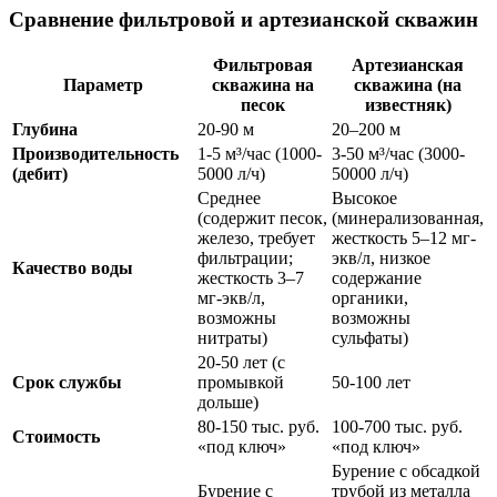
Сравнение фильтровой и артезианской скважин
Фильтровая
Артезианская
Параметр
скважина на
скважина (на
песок
известняк)
Глубина
20-90 м
20–200 м
Производительность
1-5 м³/час (1000-
3-50 м³/час (3000-
(дебит)
5000 л/ч)
50000 л/ч)
Среднее
Высокое
(содержит песок,
(минерализованная,
железо, требует
жесткость 5–12 мг-
фильтрации;
экв/л, низкое
Качество воды
жесткость 3–7
содержание
мг-экв/л,
органики,
возможны
возможны
нитраты)
сульфаты)
20-50 лет (с
Срок службы
промывкой
50-100 лет
дольше)
80-150 тыс. руб.
100-700 тыс. руб.
Стоимость
«под ключ»
«под ключ»
Бурение с обсадкой
Бурение с
трубой из металла