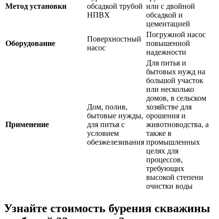
Метод установки
обсадкой трубой
или с двойной
НПВХ
обсадкой и
цементацией
Погружной насос
Поверхностный
Оборудование
повышенной
насос
надежности
Для питья и
бытовых нужд на
большой участок
или несколько
домов, в сельском
Дом, полив,
хозяйстве для
бытовые нужды,
орошения и
Применение
для питья с
животноводства, а
условием
также в
обезжелезивания
промышленных
целях для
процессов,
требующих
высокой степени
очистки воды
Узнайте стоимость бурения скважины