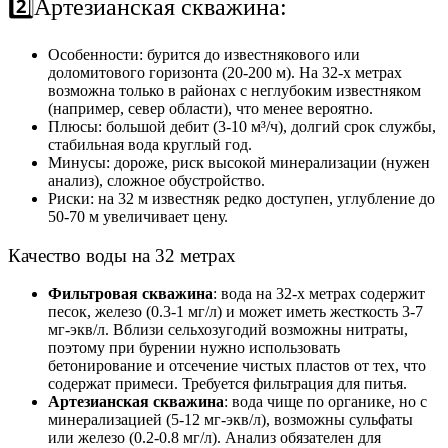
2️⃣Артезианская скважина:
Особенности: бурится до известнякового или
доломитового горизонта (20-200 м). На 32-х метрах
возможна только в районах с неглубоким известняком
(например, север области), что менее вероятно.
Плюсы: большой дебит (3-10 м³/ч), долгий срок службы,
стабильная вода круглый год.
Минусы: дороже, риск высокой минерализации (нужен
анализ), сложное обустройство.
Риски: на 32 м известняк редко доступен, углубление до
50-70 м увеличивает цену.
Качество воды на 32 метрах
Фильтровая скважина
: вода на 32-х метрах содержит
песок, железо (0.3-1 мг/л) и может иметь жесткость 3-7
мг-экв/л. Вблизи сельхозугодий возможны нитраты,
поэтому при бурении нужно использовать
бетонирование и отсечение чистых пластов от тех, что
содержат примеси. Требуется фильтрация для питья.
Артезианская скважина
: вода чище по органике, но с
минерализацией (5-12 мг-экв/л), возможны сульфаты
или железо (0.2-0.8 мг/л). Анализ обязателен для