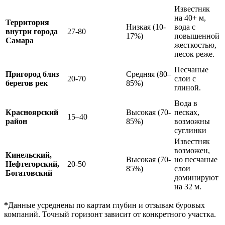
Известняк
на 40+ м,
Территория
Низкая (10-
вода с
внутри города
27-80
17%)
повышенной
Самара
жесткостью,
песок реже.
Песчаные
Пригород близ
Средняя (80–
20-70
слои с
берегов рек
85%)
глиной.
Вода в
Красноярский
Высокая (70-
песках,
15–40
район
85%)
возможны
суглинки
Известняк
возможен,
Кинельский,
Высокая (70-
но песчаные
Нефтегорский,
20-50
85%)
слои
Богатовский
доминируют
на 32 м.
*
Данные усреднены по картам глубин и отзывам буровых
компаний. Точный горизонт зависит от конкретного участка.